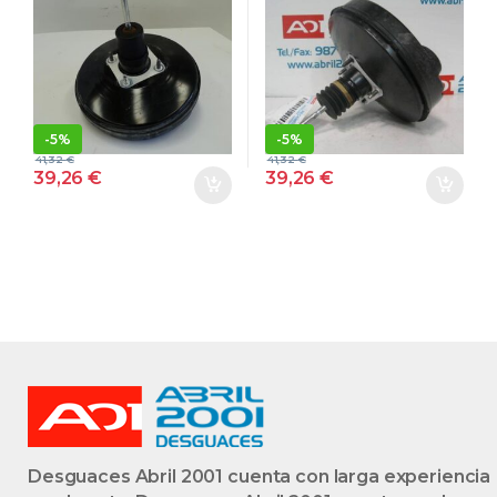
EDITION [1,6 LTR.
BWA 1J1614105
– 75 KW] BSE
BN 1J1614105BN
1K1614105AK
BLANCO CON
GRIS OSCURO
BOMBA
CON BOMBA
-
5%
-
5%
41,32
€
41,32
€
39,26
€
39,26
€
Desguaces Abril 2001 cuenta con larga experiencia