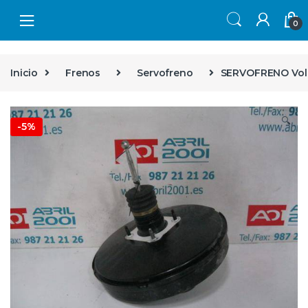
Skip to navigation
Skip to content
0
Inicio
Frenos
Servofreno
SERVOFRENO Volks
🔍
-
5%