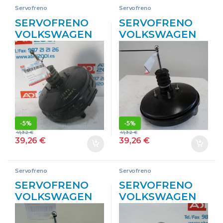
Servofreno
Servofreno
SERVOFRENO
SERVOFRENO
VOLKSWAGEN
VOLKSWAGEN
TOUAREG (7LA)
GOLF V (1K1)
(2002->) 2.5 TDI
(2003->) 1.9 TDI
R5 [2,5 LTR. – 128
BKC 020405505I
KW TDI] BAC
20405505I GRIS
7L6612101
BOSCH CON
NEGRO CON
BOMBA
BOMBA
-
5%
-
5%
41,32
€
41,32
€
39,26
€
39,26
€
Servofreno
Servofreno
SERVOFRENO
SERVOFRENO
VOLKSWAGEN
VOLKSWAGEN
JETTA V (1K2)
GOLF V (1K1)
(2005->) 1.6
(2003->) 2.0 GTI