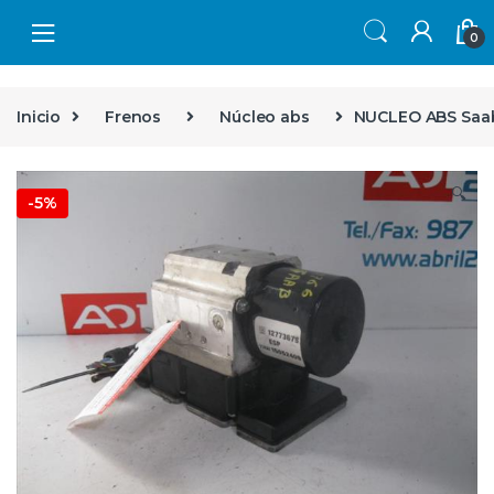
Skip to navigation
Skip to content
0
Inicio
Frenos
Núcleo abs
NUCLEO ABS Saab 
🔍
-
5%