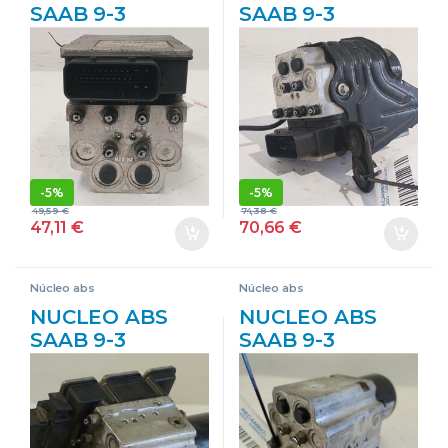
SAAB 9-3
SAAB 9-3
FAMILIAR (2005-
BERLINA (2003-
>) 1.9 TID Z 19
>) 2.2 TID D223L
DTH Z19DTH
12789521 NEGRO
12773673 NEGRO
MODULADOR
MODULADOR
-
5%
-
5%
49,59
€
74,38
€
47,11
€
70,66
€
Núcleo abs
Núcleo abs
NUCLEO ABS
NUCLEO ABS
SAAB 9-3
SAAB 9-3
BERLINA (2003-
BERLINA (2003-
>) 1.9 TID Z 19
>) 1.9 TID Z 19
DTH Z19DTH
DTH Z19DTH
12801324 NEGRO
12773673 NEGRO