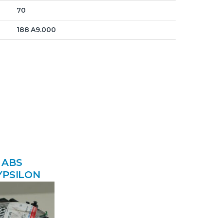
70
188 A9.000
 ABS
YPSILON
->) 1.2
 LTR. – 51
 169A4000