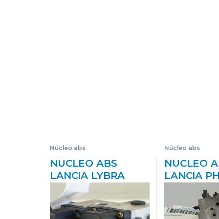
Núcleo abs
Núcleo abs
NUCLEO ABS
NUCLEO A
LANCIA LYBRA
LANCIA P
BERLINA (1999->)
(180)(2002-
1.9 JTD (839AXD1A)
JTD (179A
AR 32302 AR32302
4HW(DW1