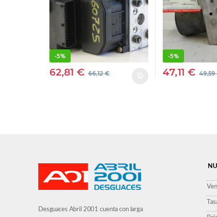
0265216533
026522516
265216533 VERDE
265225165
MODULADOR
BOSCH
MODULAD
-
5%
-
5%
62,81
€
47,11
€
66,12
€
49,59
NU
Ven
Tas
Desguaces Abril 2001 cuenta con larga