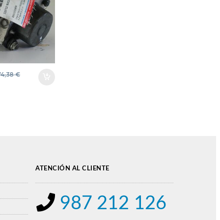
V#
00PROV
474
74 NEGRO
ADOR
74,38
€
ATENCIÓN AL CLIENTE
987 212 126