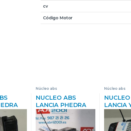
cv
Código Motor
Núcleo abs
Núcleo abs
BS
NUCLEO ABS
NUCLEO
HEDRA
LANCIA PHEDRA
LANCIA 
>) 2.2
(180)(2002->) 2.0
(402)(2011
XC1A)
JTD (179AXB1A)
GOLD [1,2
2ATED4)
RHW(DW10ATED4)
KW CAT]