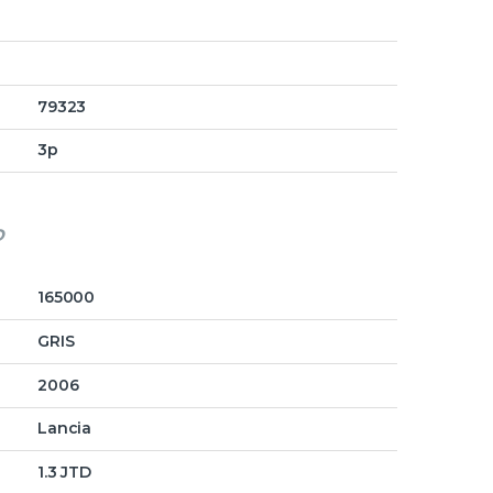
79323
3p
o
165000
GRIS
2006
Lancia
1.3 JTD