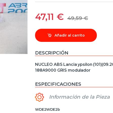
47,11
€
49,59
€
Añadir al carrito
DESCRIPCIÓN
NUCLEO ABS Lancia ypsilon (101)(09.2
188A9000 GRIS modulador
ESPECIFICACIONES
Información de la Pieza
WDE2WDE2b