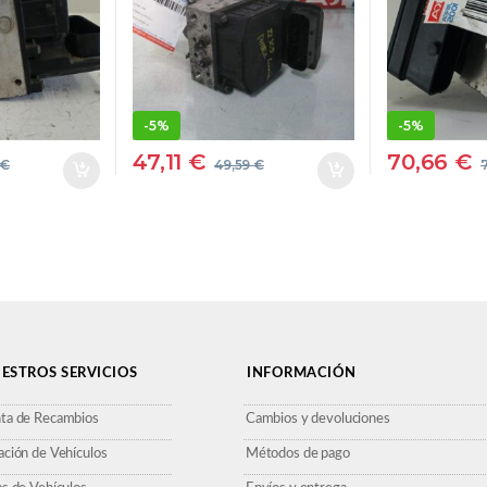
5
NEGRA
– #PRO
 GRIS
MODULADOR
169A40
0265260
OR
2652604
MODUL
-
5%
-
5%
47,11
€
70,66
€
€
49,59
€
ESTROS SERVICIOS
INFORMACIÓN
ta de Recambios
Cambios y devoluciones
ación de Vehículos
Métodos de pago