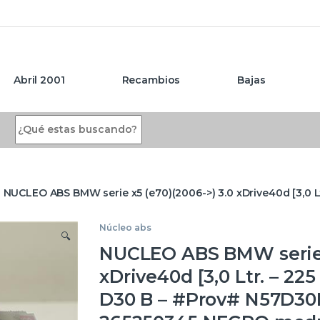
Abril 2001
Recambios
Bajas
Search for:
NUCLEO ABS BMW serie x5 (e70)(2006->) 3.0 xDrive40d [3,
Núcleo abs
🔍
NUCLEO ABS BMW serie x
xDrive40d [3,0 Ltr. – 2
D30 B – #Prov# N57D3