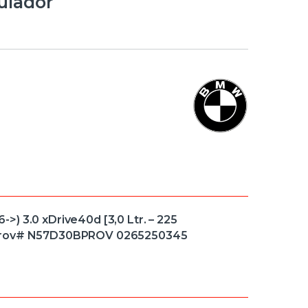
lador
) 3.0 xDrive40d [3,0 Ltr. – 225
#Prov# N57D30BPROV 0265250345