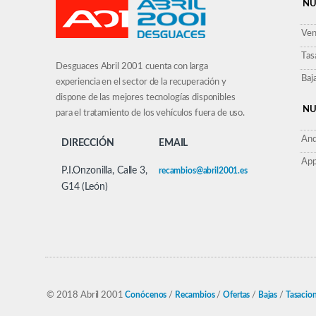
NU
Ven
Tas
Desguaces Abril 2001 cuenta con larga
Baj
experiencia en el sector de la recuperación y
dispone de las mejores tecnologías disponibles
NU
para el tratamiento de los vehículos fuera de uso.
And
DIRECCIÓN
EMAIL
App
P.I.Onzonilla, Calle 3,
recambios@abril2001.es
G14 (León)
© 2018 Abril 2001
Conócenos
/
Recambios
/
Ofertas
/
Bajas
/
Tasacio