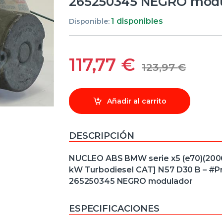
265250345 NEGRO modu
1 disponibles
Disponible:
117,77
€
123,97
€
Añadir al carrito
DESCRIPCIÓN
NUCLEO ABS BMW serie x5 (e70)(2006->
kW Turbodiesel CAT] N57 D30 B – 
265250345 NEGRO modulador
ESPECIFICACIONES