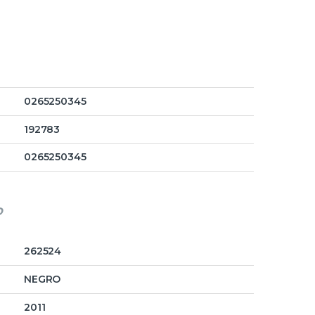
0265250345
192783
0265250345
o
262524
NEGRO
2011