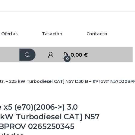
Ofertas
Tasación
Contacto
0,00
€
0
0 Ltr. – 225 kW Turbodiesel CAT] N57 D30 B – #Prov# N57D3
5 (e70)(2006->) 3.0
25 kW Turbodiesel CAT] N57
0BPROV 0265250345