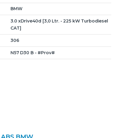
BMW
3.0 xDrive40d [3,0 Ltr. - 225 kW Turbodiesel
CAT]
306
N57 D30 B - #Prov#
 ABS BMW