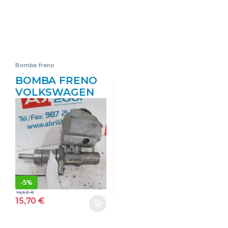
Bomba freno
BOMBA FRENO
VOLKSWAGEN
CRAFTER 30-50
FURGÓN (2E_)
2.5 TDI BJL
A0004317601
NEGRO
DELANTERA
TRASERA
-
5%
16,53
€
15,70
€