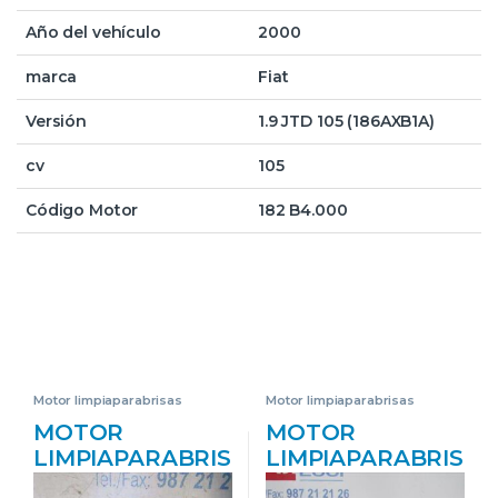
Año del vehículo
2000
marca
Fiat
Versión
1.9 JTD 105 (186AXB1A)
cv
105
Código Motor
182 B4.000
Motor limpiaparabrisas
Motor limpiaparabrisas
delantero
delantero
MOTOR
MOTOR
LIMPIAPARABRIS
LIMPIAPARABRIS
AS DEL. FIAT
AS DEL. FIAT