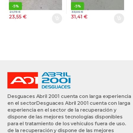
DELANTERAS
DELANTERAS
-
5%
-
5%
DELANTEROS
DELANTEROS
24,79
€
33,06
€
23,55
€
31,41
€
Desguaces Abril 2001 cuenta con larga experiencia
en el sectorDesguaces Abril 2001 cuenta con larga
experiencia en el sector de la recuperación y
dispone de las mejores tecnologías disponibles
para el tratamiento de los vehículos fuera de uso.
de la recuperación y dispone de las mejores