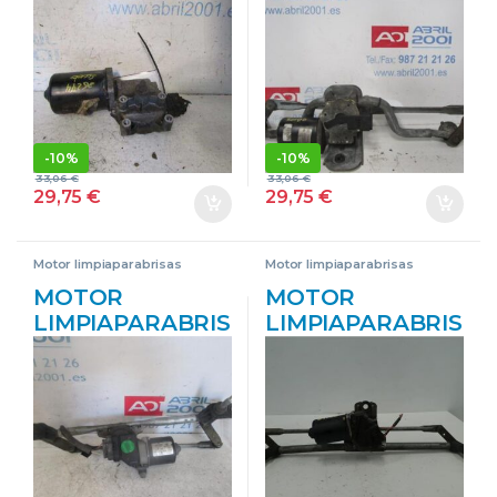
SCUDO FURGÓN
SCUDO FURGÓN
2.0 D MULTIJET
2.0 D MULTIJET
RHK BLANCO Y
RHK BLANCO
VERDE
-
10%
-
10%
33,06
€
33,06
€
29,75
€
29,75
€
Motor limpiaparabrisas
Motor limpiaparabrisas
delantero
delantero
MOTOR
MOTOR
LIMPIAPARABRIS
LIMPIAPARABRIS
AS DEL. FIAT II
AS DEL. FIAT
BRAVO (198)
STILO (192)(2001-
(2007->) 1.6 D
>) 1.9 JTD
MULTIJET 198
(192_XF1A) 192
A2.000 198A2000
A3.000 192A3000
GRANATE
TGE511 GRIS