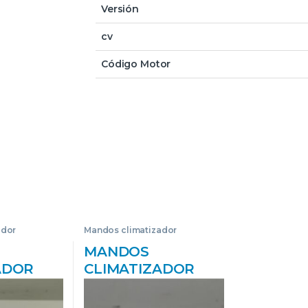
Versión
cv
Código Motor
ador
Mandos climatizador
MANDOS
ADOR
CLIMATIZADOR
BERLINA
MAZDA 6 BERLINA
) 2.0 DI
(GG)(2002->) 2.0 DI