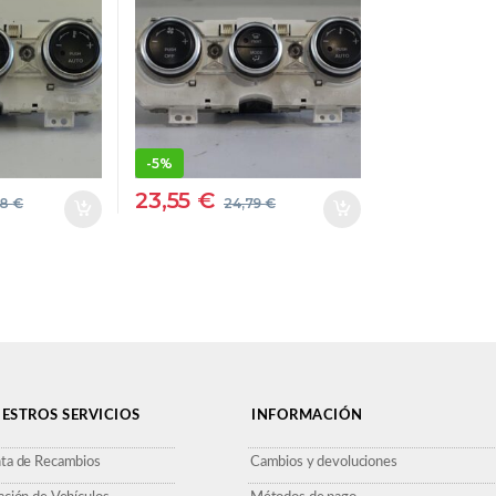
PROV#
D/ RF – #PROV#
GRIS
DRFPROV NEGRO
IONADO
ACONDICIONADO
EFACCION
AIRE CALEFACCION
-
5%
23,55
€
38
€
24,79
€
ESTROS SERVICIOS
INFORMACIÓN
ta de Recambios
Cambios y devoluciones