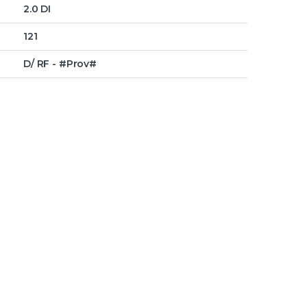
2.0 DI
121
D/ RF - #Prov#