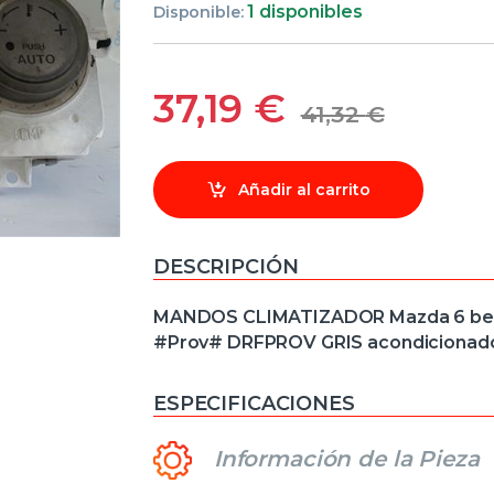
1 disponibles
Disponible:
37,19
€
41,32
€
Añadir al carrito
DESCRIPCIÓN
MANDOS CLIMATIZADOR Mazda 6 berlina
#Prov# DRFPROV GRIS acondicionado 
ESPECIFICACIONES
Información de la Pieza