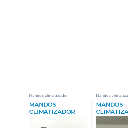
Mandos climatizador
Mandos climatiz
MANDOS
MANDOS
CLIMATIZADOR
CLIMATIZ
MAZDA 6 BERLINA
MAZDA 6 
(GJ)(10.2012->) 2.2
(GG)(2002->