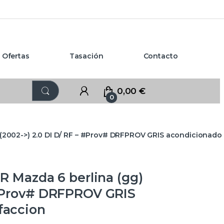
Ofertas
Tasación
Contacto
0,00
€
0
002->) 2.0 DI D/ RF – #Prov# DRFPROV GRIS acondicionado a
Mazda 6 berlina (gg)
– #Prov# DRFPROV GRIS
faccion