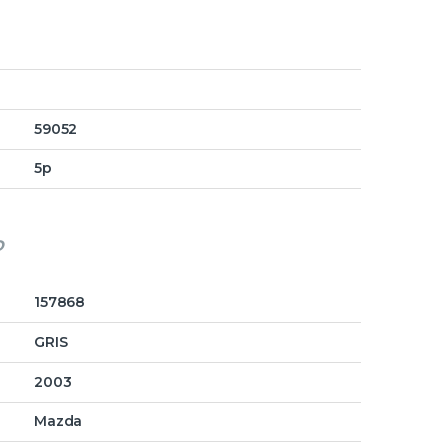
59052
5p
o
157868
GRIS
2003
Mazda