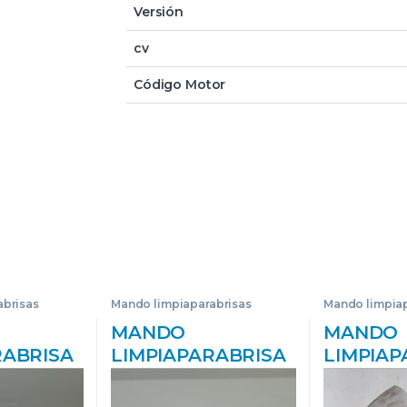
Versión
cv
Código Motor
abrisas
Mando limpiaparabrisas
Mando limpiap
MANDO
MANDO
RABRISA
LIMPIAPARABRISA
LIMPIAP
T
S RENAULT
S RENA
 (BG0)
MASTER III
ESPACE I