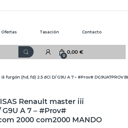
Ofertas
Tasación
Contacto
0,00
€
0
iii furgón (hd, fd) 2.5 dCi D/ G9U A 7 – #Prov# DG9UA7P
S Renault master iii
D/ G9U A 7 – #Prov#
com 2000 com2000 MANDO