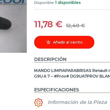
1 disponibles
Disponible:
11,78
€
12,40
€
Añadir al carrito
DESCRIPCIÓN
MANDO LIMPIAPARABRISAS Renault maste
G9U A 7 – #Prov# DG9UA7PROV BL
ESPECIFICACIONES
Información de la Pieza