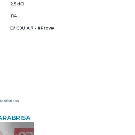
2.5 dCi
114
D/ G9U A 7 - #Prov#
arabrisas
ARABRISA
ULT
V (JK0)