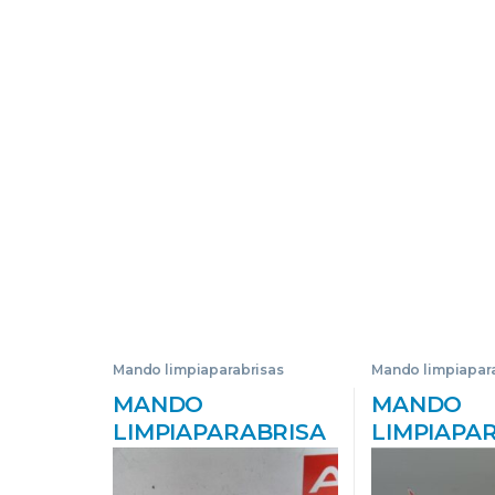
Mando limpiaparabrisas
Mando limpiapar
MANDO
MANDO
LIMPIAPARABRISA
LIMPIAPA
S RENAULT
S RENAUL
KOLEOS I (2008->)
LAGUNA II