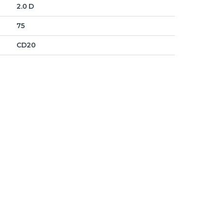
2.0 D
75
CD20