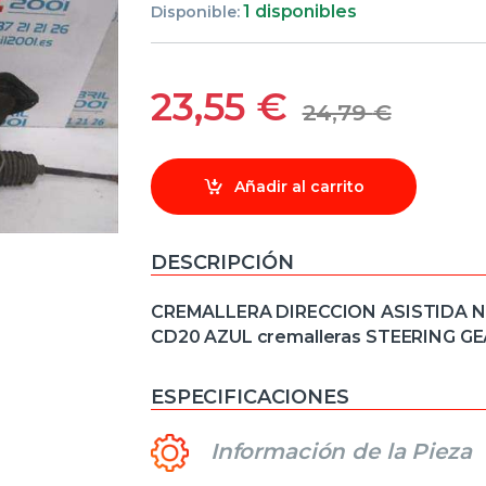
1 disponibles
Disponible:
23,55
€
24,79
€
Añadir al carrito
DESCRIPCIÓN
CREMALLERA DIRECCION ASISTIDA Niss
CD20 AZUL cremalleras STEERING G
ESPECIFICACIONES
Información de la Pieza