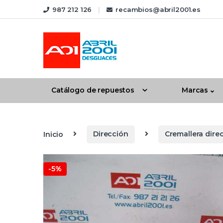
Skip to navigation
Skip to content
987 212 126
recambios@abril2001.es
Catálogo de repuestos
Marcas
Inicio
Dirección
Cremallera direc
-
5%