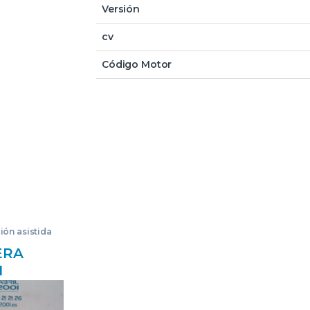
Versión
cv
Código Motor
ión asistida
ERA
N
NISSAN
 (A32)