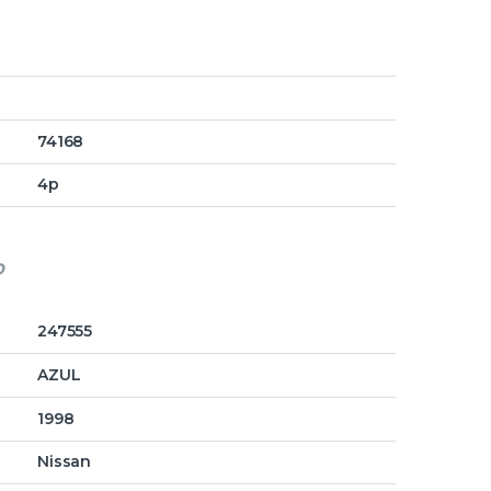
74168
4p
o
247555
AZUL
1998
Nissan