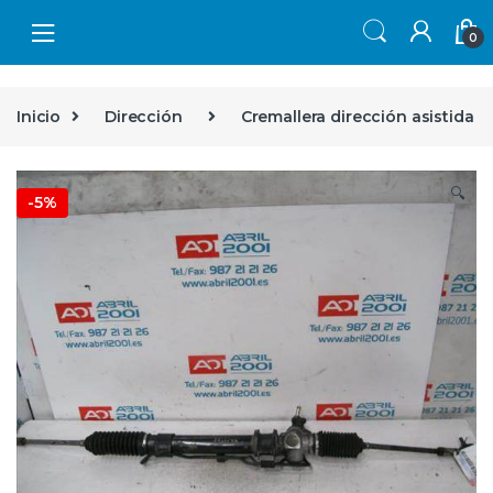
Skip to navigation
Skip to content
0
Inicio
Dirección
Cremallera dirección asistida
🔍
-
5%