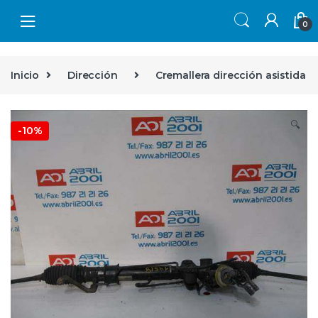
Skip to navigation
Skip to content
0
Inicio
Dirección
Cremallera dirección asistida
🔍
-
10%