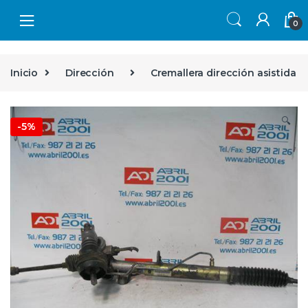
Skip to navigation
Skip to content
0
Inicio
Dirección
Cremallera dirección asistida
🔍
-
5%