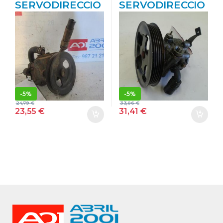
SERVODIRECCIO
SERVODIRECCIO
N MITSUBISHI
N MITSUBISHI
MONTERO
MONTERO PININ
(L040)(1984->)
(H6_W, H7_W) 1.8
2.5 TD 4×4 4 D
GDI (H66W)
56 T 4D56T LILA
4G93 VERDE
-
5%
-
5%
24,79
€
33,06
€
23,55
€
31,41
€