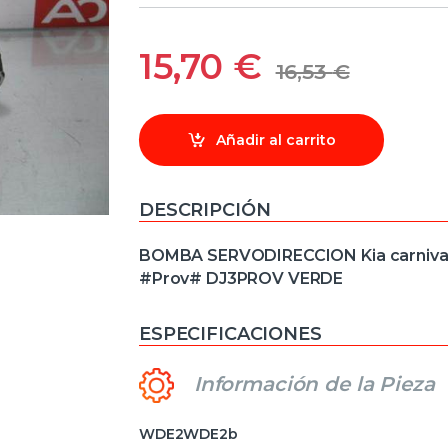
15,70
€
16,53
€
Añadir al carrito
DESCRIPCIÓN
BOMBA SERVODIRECCION Kia carnival ii 
#Prov# DJ3PROV VERDE
ESPECIFICACIONES
Información de la Pieza
WDE2WDE2b