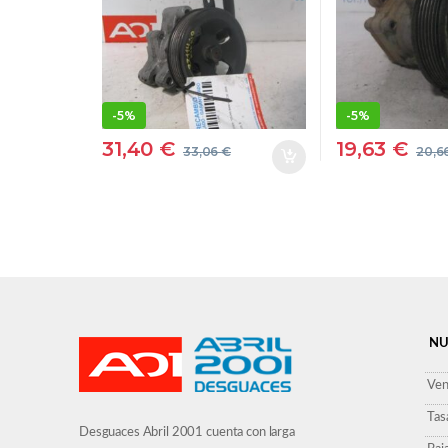
SHIN/YSGC30
YOUNGSHINYSGC3
0 NEGRO
-
5%
-
5%
31,40
€
19,63
€
33,06
€
20,6
NU
Ven
Tas
Desguaces Abril 2001 cuenta con larga