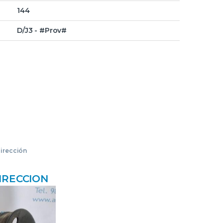
144
D/J3 - #Prov#
irección
IRECCION
ENTO (BL)
2.5 CRDI
IS