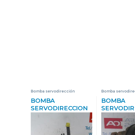
Bomba servodirección
Bomba servodire
BOMBA
BOMBA
SERVODIRECCION
SERVODIR
KIA RIO (JB)(2005-
KIA SOREN
>) 1.5 CRDI D4FA
(2002->) 2.
YOUNG
D4CB AZU