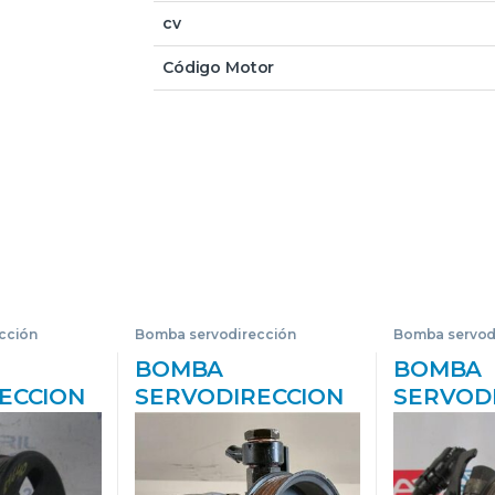
cv
Código Motor
cción
Bomba servodirección
Bomba servod
BOMBA
BOMBA
ECCION
SERVODIRECCION
SERVOD
TO (BL)
KIA OPIRUS (GH)
KIA SOR
5 CRDI
(2003->) 3.5 EX [3,5
(2002->) 
L
LTR. – 149 KW V6
D4CB GR