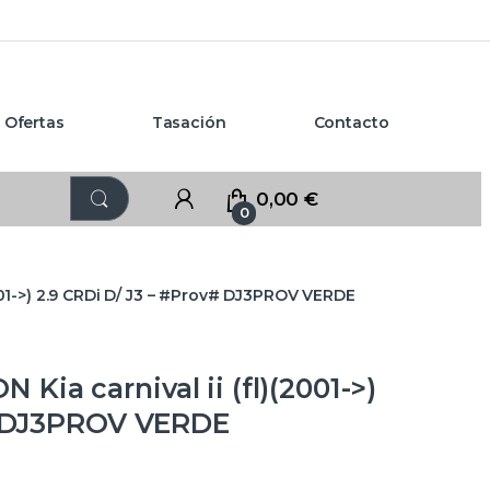
Ofertas
Tasación
Contacto
0,00
€
0
01->) 2.9 CRDi D/ J3 – #Prov# DJ3PROV VERDE
a carnival ii (fl)(2001->)
# DJ3PROV VERDE