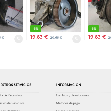
CAT] G6CU –
#PROV#
G6CUPROV 6X041
GRIS PLATA
-
5%
-
5%
19,63
€
19,63
€
6
€
20,66
€
2
ESTROS SERVICIOS
INFORMACIÓN
ta de Recambios
Cambios y devoluciones
ación de Vehículos
Métodos de pago