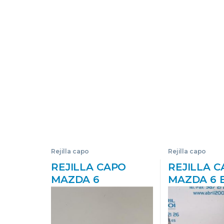
Rejilla capo
Rejilla capo
REJILLA CAPO
REJILLA 
MAZDA 6
MAZDA 6 
FASTBACK (GH) 2.0
(GG)(2002->
MZR-CD RF7J
D/ RF – #
GS1D50712 GRIS
DRFPROV 