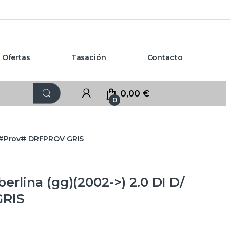
Ofertas
Tasación
Contacto
0,00
€
0
 – #Prov# DRFPROV GRIS
rlina (gg)(2002->) 2.0 DI D/
GRIS