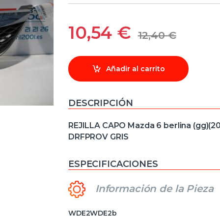
10,54
€
12,40
€
Añadir al carrito
DESCRIPCIÓN
REJILLA CAPO Mazda 6 berlina (gg)(20
DRFPROV GRIS
ESPECIFICACIONES
Información de la Pieza
WDE2WDE2b