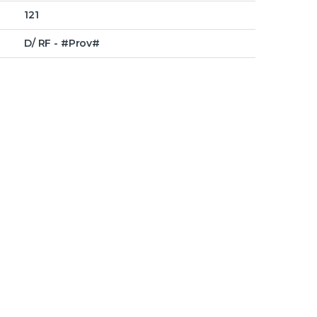
121
D/ RF - #Prov#