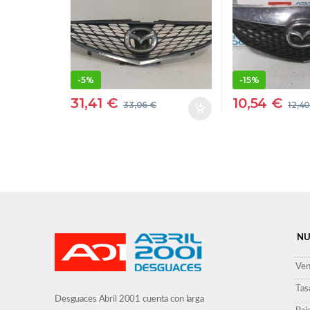
CALANDRA
DELANTERA
RADIADOR CAPOT
DELANTERA
-
5%
-
15%
31,41
€
10,54
€
33,06
€
12,4
NU
Ven
Tas
Desguaces Abril 2001 cuenta con larga