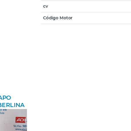
cv
Código Motor
CAPO
BERLINA
) 2.0 DI
PROV#
GRIS