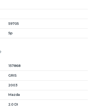
59705
5p
o
157868
GRIS
2003
Mazda
2.0 DI