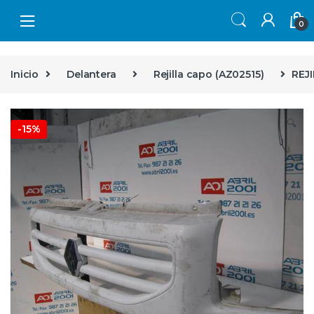
Skip to navigation
Skip to content
0
Inicio
Delantera
Rejilla capo (AZ02515)
REJ
🔍
-
15%