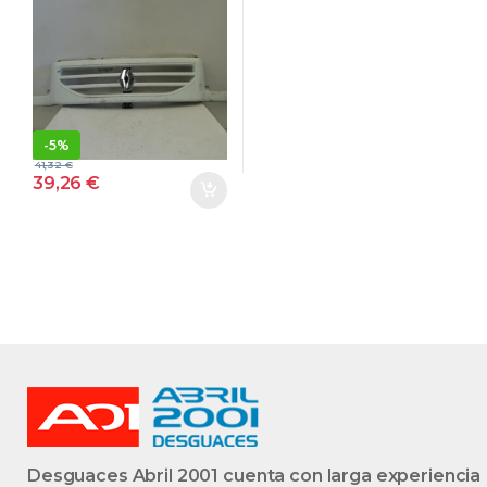
MASCOTT 130
8140.43.S.2585
814043S2585
BLANCO
-
5%
41,32
€
39,26
€
Desguaces Abril 2001 cuenta con larga experiencia