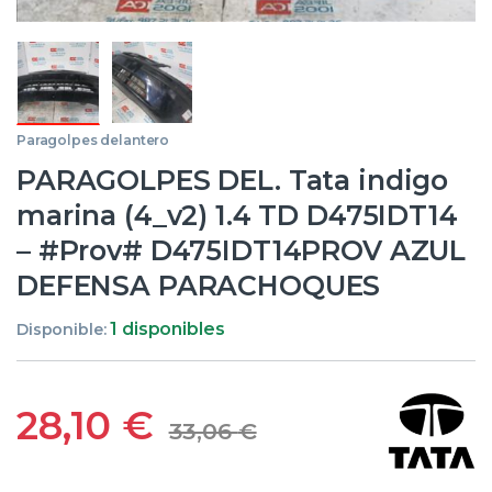
Paragolpes delantero
PARAGOLPES DEL. Tata indigo
marina (4_v2) 1.4 TD D475IDT14
– #Prov# D475IDT14PROV AZUL
DEFENSA PARACHOQUES
1 disponibles
Disponible:
28,10
€
33,06
€