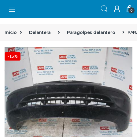
Skip to navigation
Skip to content
0
Inicio
Delantera
Paragolpes delantero
PAR
🔍
-
15%