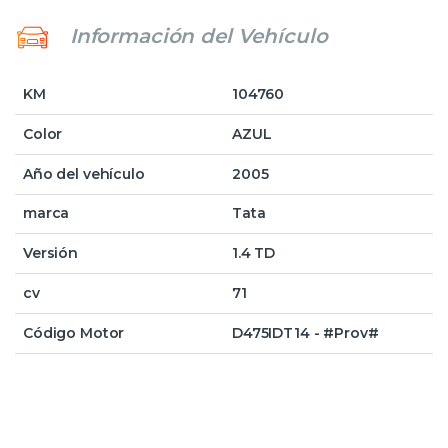
Información del Vehículo
KM
104760
Color
AZUL
Año del vehículo
2005
marca
Tata
Versión
1.4 TD
cv
71
Código Motor
D475IDT14 - #Prov#