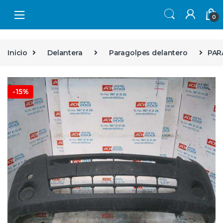
Skip to navigation
Skip to content
0
Inicio
Delantera
Paragolpes delantero
PAR
🔍
-
15%