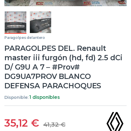
Paragolpes delantero
PARAGOLPES DEL. Renault
master iii furgón (hd, fd) 2.5 dCi
D/ G9U A 7 – #Prov#
DG9UA7PROV BLANCO
DEFENSA PARACHOQUES
1 disponibles
Disponible:
35,12
€
41,32
€