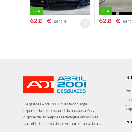
-
5%
-
5%
62,81
€
62,81
€
66,12
€
66,1
NU
Ven
Tas
Desguaces Abril 2001 cuenta con larga
Baj
experiencia en el sector de la recuperación y
dispone de las mejores tecnologías disponibles
NU
para el tratamiento de los vehículos fuera de uso.