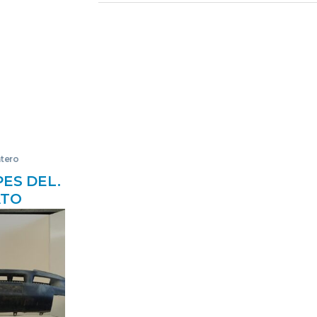
tero
ES DEL.
ATO
44) 2.3
481C
BUMPER
RO
QUES