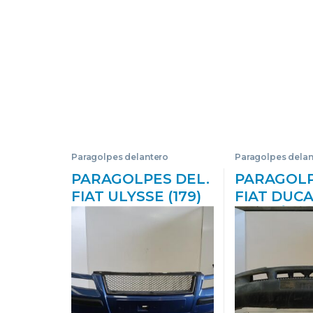
Paragolpes delantero
Paragolpes delan
PARAGOLPES DEL.
PARAGOLP
FIAT ULYSSE (179)
FIAT DUC
(2002->) 2.2 JTD
FURGÓN (2
4HW(DW12ATED4)
JTD F1AE0
AZUL BUMPER
BLANCO 
DEFENSA
DEFENSA
DELANTERO
DELANTE
PARACHOQUES
PARACHO