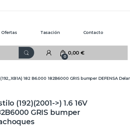
Ofertas
Tasación
Contacto
0,00
€
0
16V (192_XB1A) 182 B6.000 182B6000 GRIS bumper DEFENSA Del
lo (192)(2001->) 1.6 16V
182B6000 GRIS bumper
rachoques