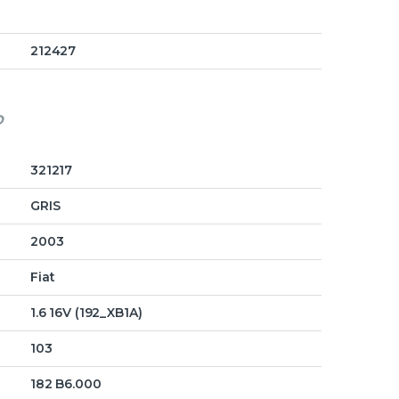
212427
o
321217
GRIS
2003
Fiat
1.6 16V (192_XB1A)
103
182 B6.000