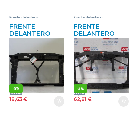
Frente delantero
Frente delantero
FRENTE
FRENTE
DELANTERO
DELANTERO
MAZDA 5
MAZDA 6
BERLINA (CR)
FASTBACK (GH)
(2005->) 2.0 CD
2.2 MZR-CD D/
D/ RF – #PROV#
R2 – #PROV#
DRFPROV GRIS
DR2PROV
GLYCO FRONTAL
NEGRO
PANEL
FRONTAL PANEL
-
5%
-
5%
20,66
€
66,12
€
19,63
€
62,81
€