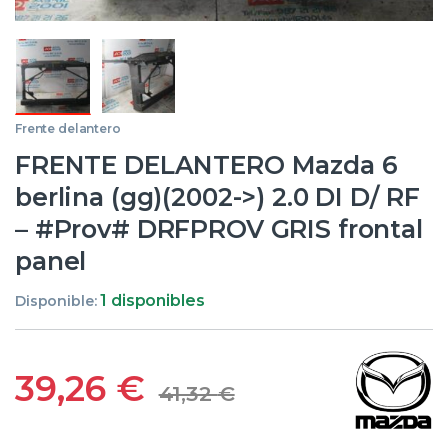
Frente delantero
FRENTE DELANTERO Mazda 6
berlina (gg)(2002->) 2.0 DI D/ RF
– #Prov# DRFPROV GRIS frontal
panel
1 disponibles
Disponible:
39,26
€
41,32
€