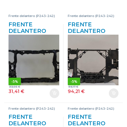
Frente delantero (P243-242)
Frente delantero (P243-242)
FRENTE
FRENTE
DELANTERO
DELANTERO
RENAULT
RENAULT
KOLEOS I (2008-
SCENIC III (JZ)
>) 2.0 DCI 4×4
(2009->) 1.5 DCI
(HY0A) M9RX8 –
K9K 846 K9K846
#PROV#
752100007R
M9RX8PROV
NEGRO TL4054
BLANCO
-
5%
-
5%
33,06
€
99,17
€
31,41
€
94,21
€
Frente delantero (P243-242)
Frente delantero (P243-242)
FRENTE
FRENTE
DELANTERO
DELANTERO