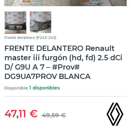
Frente delantero (P243-242)
FRENTE DELANTERO Renault
master iii furgón (hd, fd) 2.5 dCi
D/ G9U A 7 – #Prov#
DG9UA7PROV BLANCA
1 disponibles
Disponible:
47,11
€
49,59
€