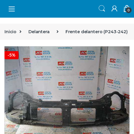
Skip to navigation
Skip to content
0
Inicio
Delantera
Frente delantero (P243-242)
🔍
-
5%