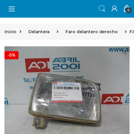
Skip to navigation
Skip to content
0
Inicio
Delantera
Faro delantero derecho
F
🔍
-
5%