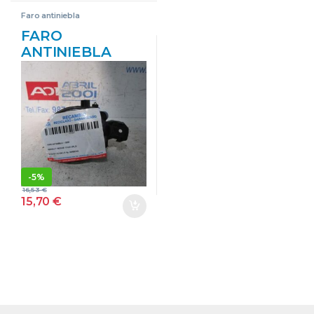
PILOTOS
PILOTOS
Faro antiniebla
FARO
ANTINIEBLA
RENAULT
MODUS I (2004-
>) 1.5 DCI (FP0D,
JP0D) D/ K9K J7
– #PROV#
DK9KJ7PROV
GRANATE
-
5%
16,53
€
15,70
€