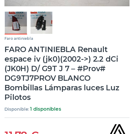
Faro antiniebla
FARO ANTINIEBLA Renault
espace iv (jk0)(2002->) 2.2 dCi
(JK0H) D/ G9T J 7 – #Prov#
DG9TJ7PROV BLANCO
Bombillas Lámparas luces Luz
Pilotos
1 disponibles
Disponible: