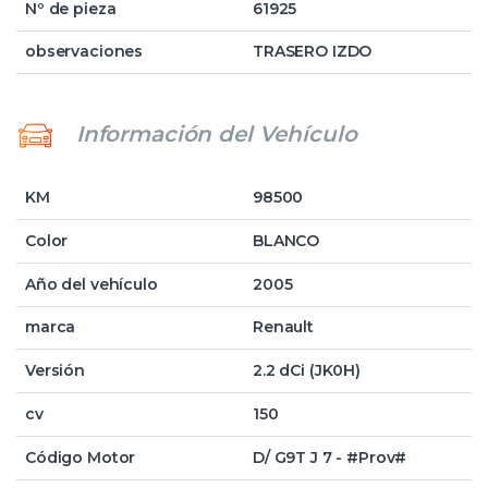
Nº de pieza
61925
observaciones
TRASERO IZDO
Información del Vehículo
KM
98500
Color
BLANCO
Año del vehículo
2005
marca
Renault
Versión
2.2 dCi (JK0H)
cv
150
Código Motor
D/ G9T J 7 - #Prov#