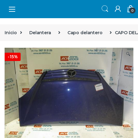
Skip to navigation
Skip to content
0
Inicio
Delantera
Capo delantero
CAPO DELA
🔍
-
15%