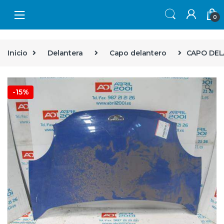
Skip to navigation
Skip to content
0
Inicio
Delantera
Capo delantero
CAPO DELA
🔍
-
15%