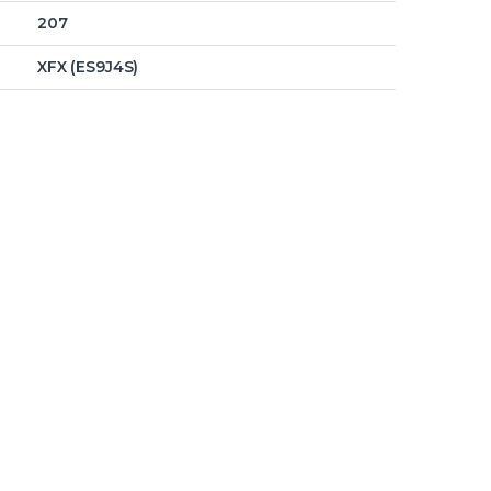
207
XFX (ES9J4S)