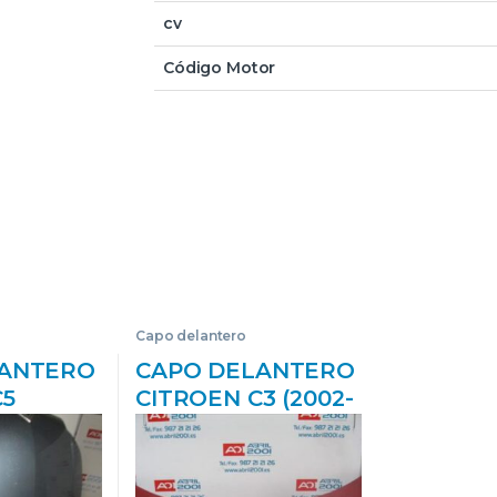
cv
Código Motor
Capo delantero
LANTERO
CAPO DELANTERO
C5
CITROEN C3 (2002-
2004->)
>) 1.4 HDI 8HX
RCRHRH)
(DV4TD)
 #PROV#
8HX(DV4TD)