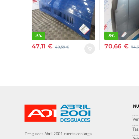
DRHRPROV
-
5%
-
5%
47,11
€
70,66
€
49,59
€
74,
NU
Ven
Tas
Desguaces Abril 2001 cuenta con larga