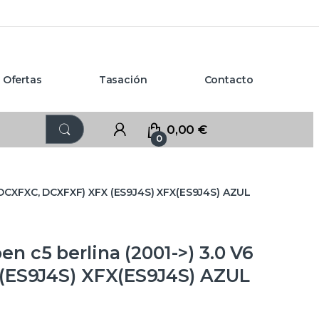
Ofertas
Tasación
Contacto
0,00
€
0
(DCXFXC, DCXFXF) XFX (ES9J4S) XFX(ES9J4S) AZUL
 c5 berlina (2001->) 3.0 V6
(ES9J4S) XFX(ES9J4S) AZUL