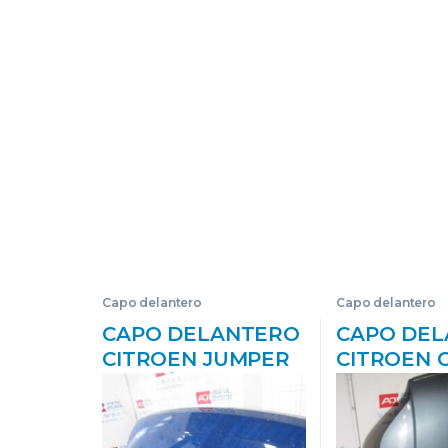
Capo delantero
Capo delantero
CAPO DELANTERO
CAPO DE
CITROEN JUMPER
CITROEN 
FURGÓN 2.2 HDI
BERLINA (
120 4HU AZUL
2.0 HDI (
D- RHR –