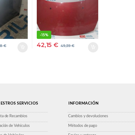
 GRIS
GRANATE
-
15%
42,15
€
38
€
49,59
€
ESTROS SERVICIOS
INFORMACIÓN
ta de Recambios
Cambios y devoluciones
ación de Vehículos
Métodos de pago