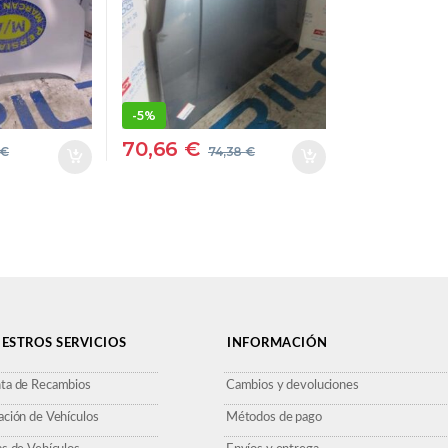
V
DRHRPROV GRIS
-
5%
70,66
€
€
74,38
€
ESTROS SERVICIOS
INFORMACIÓN
ta de Recambios
Cambios y devoluciones
ación de Vehículos
Métodos de pago