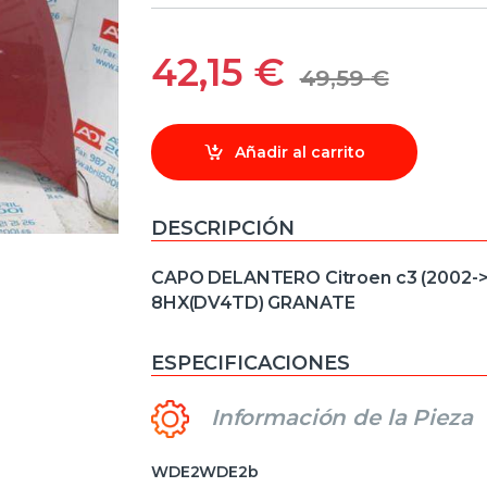
42,15
€
49,59
€
Añadir al carrito
DESCRIPCIÓN
CAPO DELANTERO Citroen c3 (2002->)
8HX(DV4TD) GRANATE
ESPECIFICACIONES
Información de la Pieza
WDE2WDE2b