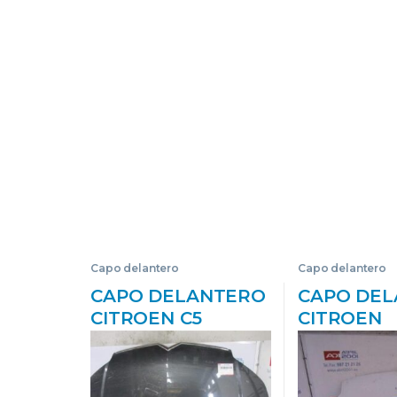
Capo delantero
Capo delantero
CAPO DELANTERO
CAPO DE
CITROEN C5
CITROEN
BERLINA (2004->)
BERLINGO 
2.0 HDI (RCRHRH)
1.6 HDI 75
RHR (DW10BTED4)
#PROV#