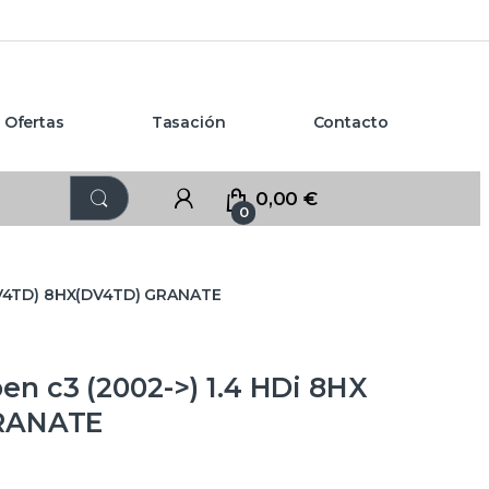
Ofertas
Tasación
Contacto
0,00
€
0
DV4TD) 8HX(DV4TD) GRANATE
 c3 (2002->) 1.4 HDi 8HX
GRANATE