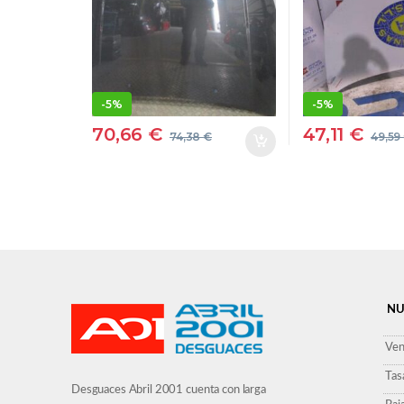
RHR(DW10BTED4)
D9HWPRO
GRIS
BLANCO
-
5%
-
5%
70,66
€
47,11
€
74,38
€
49,59
NU
Ven
Tas
Desguaces Abril 2001 cuenta con larga