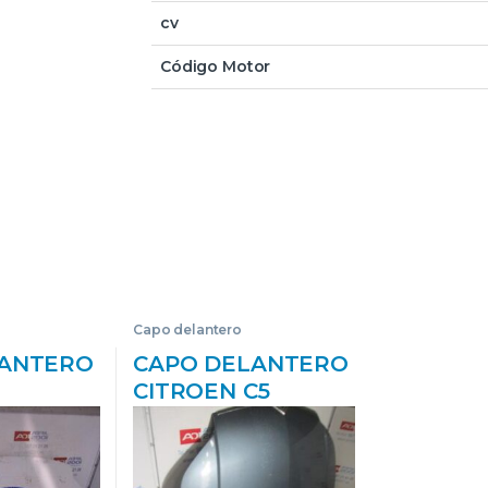
cv
Código Motor
Capo delantero
LANTERO
CAPO DELANTERO
CITROEN C5
(1996->)
BERLINA (2004->)
 D-9HW –
2.0 HDI (RCRHRH)
D- RHR – #PROV#