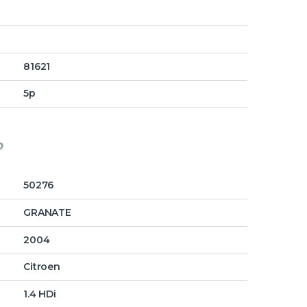
81621
5p
o
50276
GRANATE
2004
Citroen
1.4 HDi