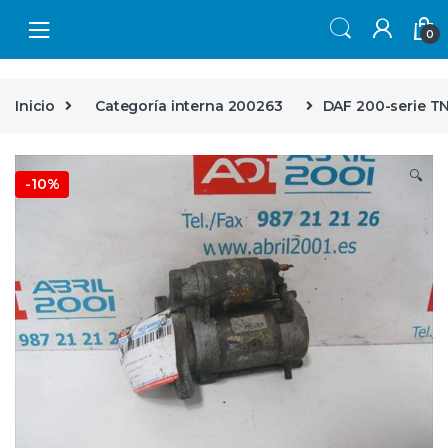
Skip to navigation
Skip to content
0
Inicio
Categoría interna 200263
DAF 200-serie T
🔍
-
10%