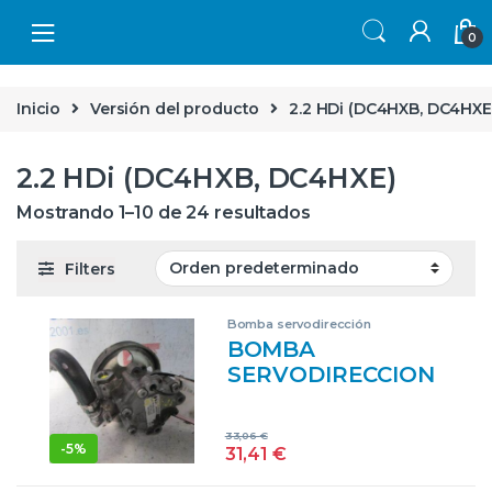
Skip to navigation
Skip to content
0
Inicio
Versión del producto
2.2 HDi (DC4HXB, DC4HXE
2.2 HDi (DC4HXB, DC4HXE)
Mostrando 1–10 de 24 resultados
Filters
Bomba servodirección
BOMBA
SERVODIRECCION
CITROEN C5
BERLINA (2001->)
33,06
€
2.2 HDI (DC4HXB,
-
5%
31,41
€
DC4HXE) 4HX