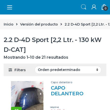
Skip to navigation
Skip to content
0
Inicio
Versión del producto
2.2 D-4D Sport [2,2 Ltr. -
2.2 D-4D Sport [2,2 Ltr. - 130 kW
D-CAT]
Mostrando 1–10 de 21 resultados
Filters
Capo delantero
CAPO
DELANTERO
TOYOTA COROLLA
VERSO (R1)(2004-
99,17
€