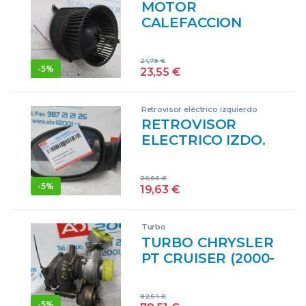
MOTOR
IZQUIERDAS
CALEFACCION
IZQUIERDOS
CHRYSLER PT
MOTOR
CRUISER (2000->)
24,79
€
2.2 CRD EDJ GRIS
-
5%
23,55
€
VENTILADOR
Retrovisor eléctrico izquierdo
RETROVISOR
ELECTRICO IZDO.
CHRYSLER PT
CRUISER (2000->)
20,66
€
2.2 CRD EDJ
-
5%
19,63
€
NEGRO ESPEJO
IZQUIERDO
Turbo
TURBO CHRYSLER
PT CRUISER (2000-
>) 2.2 CRD EDJ
NEGRO
82,64
€
COMPRESOR
-
5%