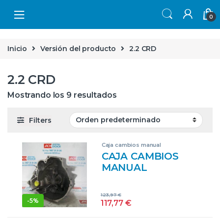
Skip to navigation
Skip to content
0
Inicio
Versión del producto
2.2 CRD
2.2 CRD
Mostrando los 9 resultados
Filters
Caja cambios manual
CAJA CAMBIOS
MANUAL
CHRYSLER PT
CRUISER (2000->)
123,97
€
2.2 CRD EDJ
-
5%
117,77
€
NEGRO