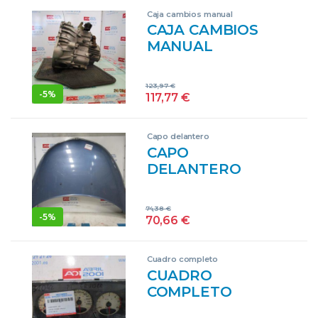
TRANSMISION
Caja cambios manual
CAJA CAMBIOS
MANUAL
CHRYSLER PT
CRUISER (2000->)
123,97
€
2.2 CRD EDJ
-
5%
117,77
€
TCG072700110
GRIS
Capo delantero
TRANSMISION
CAPO
DELANTERO
CHRYSLER PT
CRUISER (2000->)
74,38
€
2.2 CRD EDJ GRIS
-
5%
70,66
€
Cuadro completo
CUADRO
COMPLETO
CHRYSLER PT