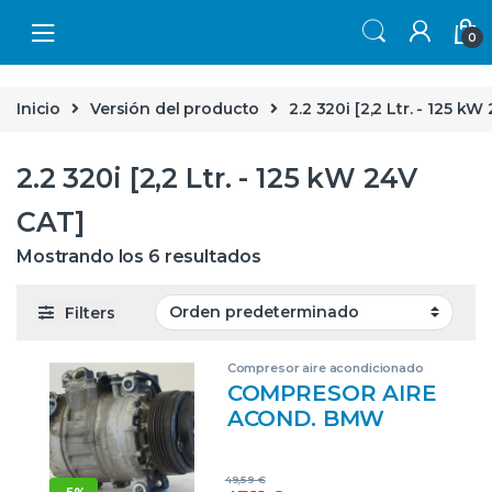
Skip to navigation
Skip to content
0
Inicio
Versión del producto
2.2 320i [2,2 Ltr. - 125 k
2.2 320i [2,2 Ltr. - 125 kW 24V
CAT]
Mostrando los 6 resultados
Filters
Compresor aire acondicionado
COMPRESOR AIRE
ACOND. BMW
SERIE 3 BERLINA
(E46)(1998->) 2.2
49,59
€