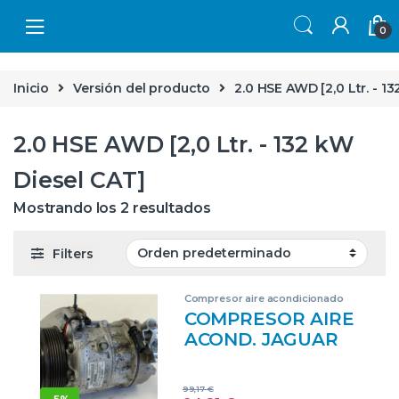
Skip to navigation
Skip to content
0
Inicio
Versión del producto
2.0 HSE AWD [2,0 Ltr. - 1
2.0 HSE AWD [2,0 Ltr. - 132 kW
Diesel CAT]
Mostrando los 2 resultados
Filters
Compresor aire acondicionado
COMPRESOR AIRE
ACOND. JAGUAR
XE (10.2014->) 2.0
HSE AWD [2,0 LTR.
99,17
€