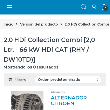
Skip to navigation
Skip to content
0
Inicio
Versión del producto
2.0 HDi Collection Combi 
2.0 HDi Collection Combi [2,0
Ltr. - 66 kW HDi CAT (RHY /
DW10TD)]
Mostrando los 8 resultados
Filters
Alternador
ALTERNADOR
CITROEN
BERLINGO (2002-