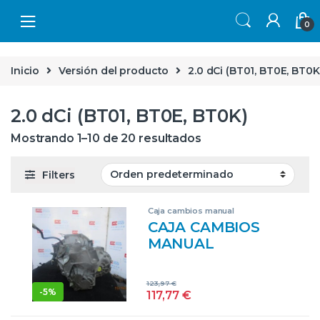
Skip to navigation
Skip to content
0
Inicio
Versión del producto
2.0 dCi (BT01, BT0E, BT0K
2.0 dCi (BT01, BT0E, BT0K)
Mostrando 1–10 de 20 resultados
Filters
Caja cambios manual
CAJA CAMBIOS
MANUAL
RENAULT
LAGUNA III
123,97
€
BERLINA (2007->)
-
5%
117,77
€
2.0 DCI (BT01,