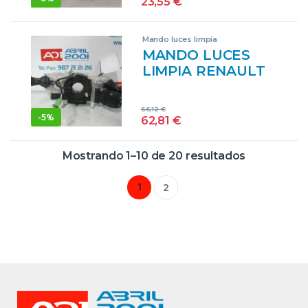
23,55
€
BT0E, BT0K)
D/M9R J8 –
Mando luces limpia
#PROV#
MANDO LUCES
DM9RJ8PROV
LIMPIA RENAULT
GRANATE
LAGUNA III
BERLINA (2007->)
66,12
€
2.0 DCI (BT01,
-
5%
62,81
€
BT0E, BT0K) D/
M9R G 7 –
Mostrando 1–10 de 20 resultados
#PROV#
DM9RG7PROV
1
2
GRIS