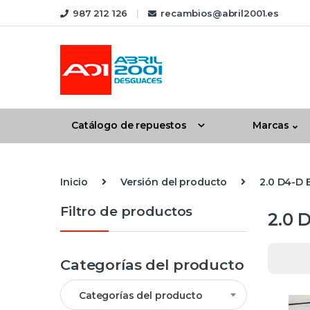
Skip to navigation
Skip to content
987 212 126
recambios@abril2001.es
Catálogo de repuestos
Marcas
Inicio
Versión del producto
2.0 D4-D E
Filtro de productos
2.0 
Categorías del producto
Categorías del producto