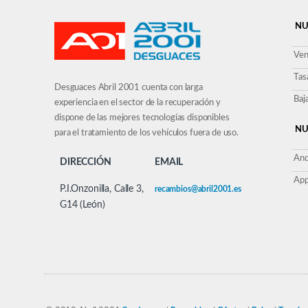
NU
Ven
Tas
Desguaces Abril 2001 cuenta con larga
Baj
experiencia en el sector de la recuperación y
dispone de las mejores tecnologías disponibles
NU
para el tratamiento de los vehículos fuera de uso.
And
DIRECCIÓN
EMAIL
App
P.I.Onzonilla, Calle 3,
recambios@abril2001.es
G14 (León)