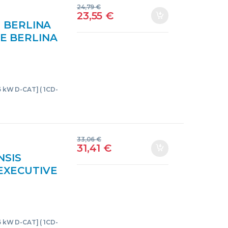
24,79
€
23,55
€
 BERLINA
VE BERLINA
T] 1CD-FTV
85 kW D-CAT] ( 1CD-
33,06
€
31,41
€
NSIS
 EXECUTIVE
5 KW D-CAT]
OM 2000
85 kW D-CAT] ( 1CD-