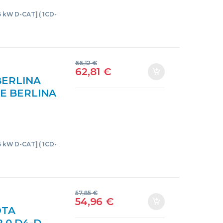
85 kW D-CAT] ( 1CD-
66,12
€
62,81
€
BERLINA
VE BERLINA
T] 1CD-FTV
0 GRIS UCE
85 kW D-CAT] ( 1CD-
57,85
€
54,96
€
OTA