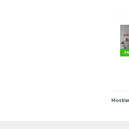
-
5
Mostran