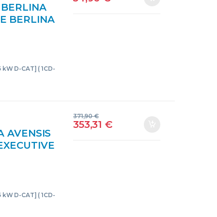
 BERLINA
VE BERLINA
T] 1CD-FTV
GRIS
85 kW D-CAT] ( 1CD-
371,90
€
353,31
€
A AVENSIS
 EXECUTIVE
5 KW D-CAT]
GRIS
85 kW D-CAT] ( 1CD-