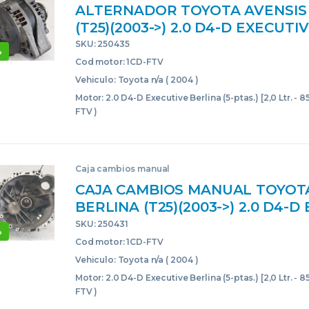
ALTERNADOR TOYOTA AVENSIS
(T25)(2003->) 2.0 D4-D EXECUTI
(5-PTAS.) [2,0 LTR. – 85 KW D-CA
SKU: 250435
%
1CDFTV 0986082030 986082030 
Cod motor: 1CD-FTV
GENERADOR
Vehiculo: Toyota n/a ( 2004 )
Motor: 2.0 D4-D Executive Berlina (5-ptas.) [2,0 Ltr. - 
FTV )
Caja cambios manual
CAJA CAMBIOS MANUAL TOYOT
BERLINA (T25)(2003->) 2.0 D4-D
BERLINA (5-PTAS.) [2,0 LTR. – 8
SKU: 250431
%
1CD-FTV 1CDFTV D1F4EAE350A 
Cod motor: 1CD-FTV
TRANSMISION
Vehiculo: Toyota n/a ( 2004 )
Motor: 2.0 D4-D Executive Berlina (5-ptas.) [2,0 Ltr. - 
FTV )