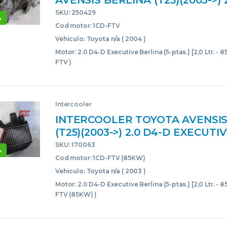
AVENSIS BERLINA (T25)(2003->) 
EXECUTIVE BERLINA (5-PTAS.) [2,
SKU: 250429
%
KW D-CAT] 1CD-FTV 1CDFTV 447
Cod motor: 1CD-FTV
4472209750 GRIS ACONDICION
Vehiculo: Toyota n/a ( 2004 )
Motor: 2.0 D4-D Executive Berlina (5-ptas.) [2,0 Ltr. - 
FTV )
Intercooler
INTERCOOLER TOYOTA AVENSIS
(T25)(2003->) 2.0 D4-D EXECUTI
(5-PTAS.) [2,0 LTR. – 85 KW D-CA
SKU: 170063
%
(85KW) 1CDFTV(85KW) GRANAT
Cod motor: 1CD-FTV (85KW)
Vehiculo: Toyota n/a ( 2003 )
Motor: 2.0 D4-D Executive Berlina (5-ptas.) [2,0 Ltr. - 
FTV (85KW) )