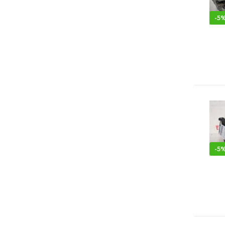
-
5
-
5