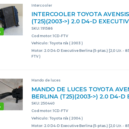
Intercooler
INTERCOOLER TOYOTA AVENSIS
(T25)(2003->) 2.0 D4-D EXECUTI
(5-PTAS.) [2,0 LTR. – 85 KW D-CA
SKU: 191586
%
1CDFTV GRIS
Cod motor: 1CD-FTV
Vehiculo: Toyota n/a ( 2003 )
Motor: 2.0 D4-D Executive Berlina (5-ptas.) [2,0 Ltr. - 
FTV )
Mando de luces
MANDO DE LUCES TOYOTA AVE
BERLINA (T25)(2003->) 2.0 D4-D
BERLINA (5-PTAS.) [2,0 LTR. – 8
SKU: 250440
%
1CD-FTV 1CDFTV 173650 GRIS C
Cod motor: 1CD-FTV
COM2000 MANDO
Vehiculo: Toyota n/a ( 2004 )
Motor: 2.0 D4-D Executive Berlina (5-ptas.) [2,0 Ltr. - 