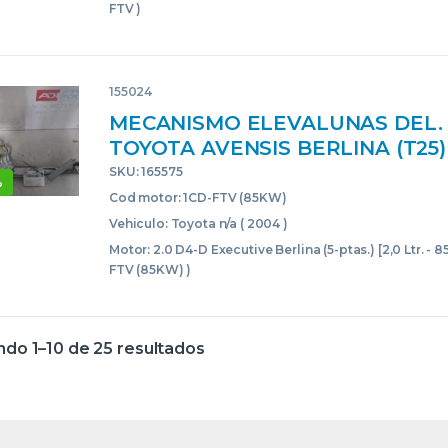
FTV )
155024
MECANISMO ELEVALUNAS DEL.
TOYOTA AVENSIS BERLINA (T25)(
D4-D EXECUTIVE BERLINA (5-PTAS
SKU: 165575
%
LTR. – 85 KW D-CAT] 1CD-FTV (
Cod motor: 1CD-FTV (85KW)
1CDFTV(85KW) 0130822032 13082
Vehiculo: Toyota n/a ( 2004 )
048-100 992048100 GRIS DELA
Motor: 2.0 D4-D Executive Berlina (5-ptas.) [2,0 Ltr. - 
DELANTEROS DERECHAS DERE
FTV (85KW) )
MOTOR
do 1–10 de 25 resultados