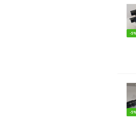
-
5
-
5