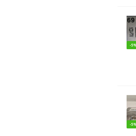
-
5
-
5