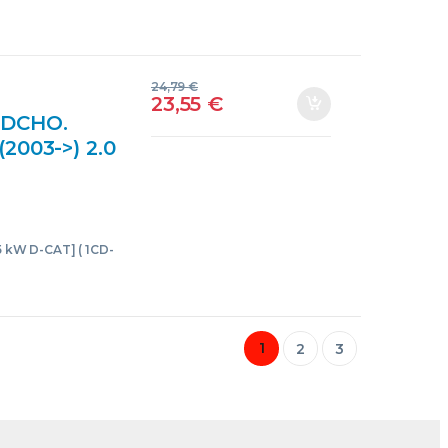
24,79
€
23,55
€
 DCHO.
2003->) 2.0
.) [2,0
85KW)
2032 992-
NTERAS
85 kW D-CAT] ( 1CD-
CHOS
1
2
3