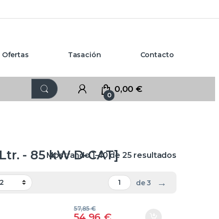
Ofertas
Tasación
Contacto
0,00
€
0
 Ltr. - 85 kW D-CAT]
Mostrando 1–10 de 25 resultados
→
de 3
57,85
€
54,96
€