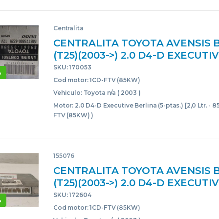
Centralita
CENTRALITA TOYOTA AVENSIS 
(T25)(2003->) 2.0 D4-D EXECUTI
(5-PTAS.) [2,0 LTR. – 85 KW D-CA
SKU: 170053
%
(85KW) 1CDFTV(85KW) 89661-05
Cod motor: 1CD-FTV (85KW)
8966105690 GRANATE UCE
Vehiculo: Toyota n/a ( 2003 )
Motor: 2.0 D4-D Executive Berlina (5-ptas.) [2,0 Ltr. - 
FTV (85KW) )
155076
CENTRALITA TOYOTA AVENSIS 
(T25)(2003->) 2.0 D4-D EXECUTI
(5-PTAS.) [2,0 LTR. – 85 KW D-CA
SKU: 172604
%
(85KW) 1CDFTV(85KW) GRIS UCE
Cod motor: 1CD-FTV (85KW)