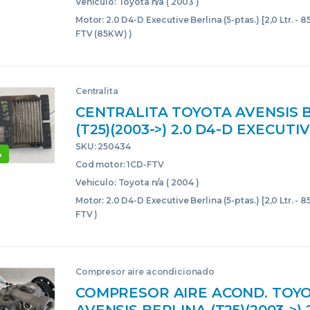
Vehiculo: Toyota n/a ( 2003 )
Motor: 2.0 D4-D Executive Berlina (5-ptas.) [2,0 Ltr. - 
FTV (85KW) )
Centralita
CENTRALITA TOYOTA AVENSIS 
(T25)(2003->) 2.0 D4-D EXECUTI
(5-PTAS.) [2,0 LTR. – 85 KW D-CA
SKU: 250434
%
1CDFTV 89871-20050 898712005
Cod motor: 1CD-FTV
Vehiculo: Toyota n/a ( 2004 )
Motor: 2.0 D4-D Executive Berlina (5-ptas.) [2,0 Ltr. - 
FTV )
Compresor aire acondicionado
COMPRESOR AIRE ACOND. TOY