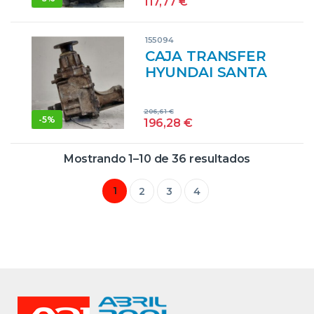
117,77
€
D4EAVPROV
VGTM/T VGTMT
155094
GRIS
CAJA TRANSFER
HYUNDAI SANTA
FE (SM)(2001->) 2.0
CRDI 4×4 D4EA
206,61
€
Y041200364 GRIS
-
5%
196,28
€
Mostrando 1–10 de 36 resultados
1
2
3
4