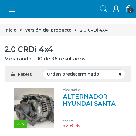
Skip to navigation
Skip to content
0
Inicio
Versión del producto
2.0 CRDi 4x4
2.0 CRDi 4x4
Mostrando 1–10 de 36 resultados
Filters
Alternador
ALTERNADOR
HYUNDAI SANTA
FE (SM)(2001->) 2.0
CRDI 4×4 D 4EA-V
66,12
€
– #PROV#
-
5%
62,81
€
D4EAVPROV