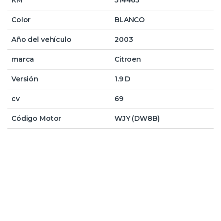
KM
514463
Color
BLANCO
Año del vehículo
2003
marca
Citroen
Versión
1.9 D
cv
69
Código Motor
WJY (DW8B)