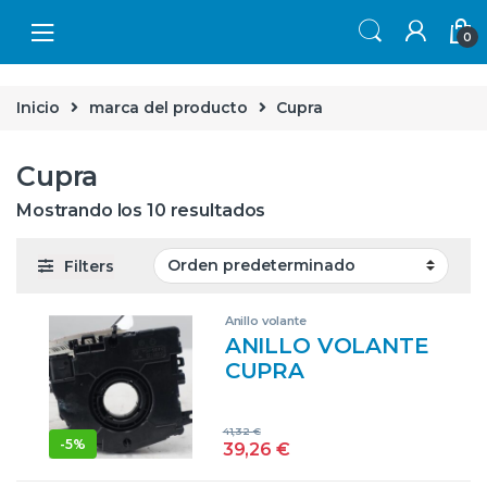
Skip to navigation
Skip to content
0
Inicio
marca del producto
Cupra
Cupra
Mostrando los 10 resultados
Filters
Anillo volante
ANILLO VOLANTE
CUPRA
FORMENTOR
(KM7)(08.2020->)
41,32
€
1.5 BASE [1,5 LTR. –
-
5%
39,26
€
110 KW 16V TSI