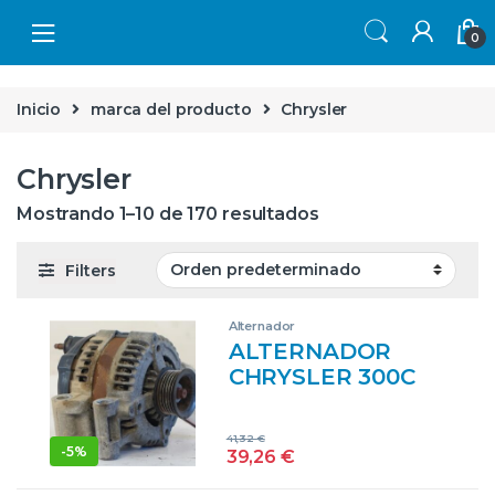
Skip to navigation
Skip to content
0
Inicio
marca del producto
Chrysler
Chrysler
Mostrando 1–10 de 170 resultados
Filters
Alternador
ALTERNADOR
CHRYSLER 300C
(LE/LX)(2004->) 3.5
[3,5 LTR. – 183 KW
41,32
€
CAT] G 3.5 –
-
5%
39,26
€
#PROV# G35PROV