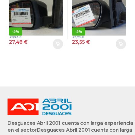
2198.6621
TDCI FMBA
21986621 NEGRO
NEGRO ESPEJO
ESPEJO
IZQUIERDO
IZQUIERDO
-
5%
-
5%
28,93
€
24,79
€
27,48
€
23,55
€
Desguaces Abril 2001 cuenta con larga experiencia
en el sectorDesguaces Abril 2001 cuenta con larga