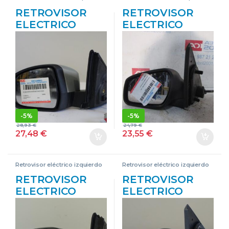
RETROVISOR
RETROVISOR
ELECTRICO
ELECTRICO
IZDO. FORD
IZDO. FORD
MONDEO IV 1.8
MONDEO III
TDCI KHBA
(B5Y) 2.0 16V
212836411 GRIS
CJBB NEGRO
ESPEJO
ESPEJO
IZQUIERDO
IZQUIERDO
-
5%
-
5%
28,93
€
24,79
€
27,48
€
23,55
€
Retrovisor eléctrico izquierdo
Retrovisor eléctrico izquierdo
RETROVISOR
RETROVISOR
ELECTRICO
ELECTRICO
IZDO. FORD
IZDO. FORD
MONDEO IV 1.8
MONDEO III
TDCI QYBA
SEDÁN (B4Y) 2.0