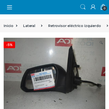
Skip to navigation
Skip to content
0
Inicio
Lateral
Retrovisor eléctrico izquierdo
🔍
-
5%