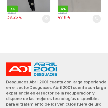
TURBODIESEL]
M47N 204 D4
-
5%
-
5%
B47D20A –
M47N204D4
41,32
€
49,59
€
#PROV#
6925966-2
39,26
€
47,11
€
B47D20APROV
69259662
AZUL
NEGRO
DERECHAS
DERECHAS
DERECHOS
DERECHOS
MOTOR
MOTOR
TRASERAS
TRASERAS
TRASEROS
TRASEROS
Desguaces Abril 2001 cuenta con larga experiencia
en el sectorDesguaces Abril 2001 cuenta con larga
experiencia en el sector de la recuperación y
dispone de las mejores tecnologías disponibles
para el tratamiento de los vehículos fuera de uso.