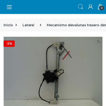
Skip to navigation
Skip to content
0
Inicio
Lateral
Mecanismo elevalunas trasero de
🔍
-
5%