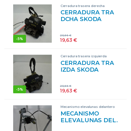
Cerradura trasera derecha
CERRADURA TRA
DCHA SKODA
OCTAVIA BERLINA
(1U2)(1997->) 1.9
20,66
€
TDI AXR
-
5%
19,63
€
3B4839016AL
BLANCO
Cerradura trasera izquierda
CERRADURA TRA
IZDA SKODA
OCTAVIA BERLINA
(1U2)(1997->) 1.9
20,66
€
TDI AXR
-
5%
19,63
€
3B4839015AL
BLANCO
Mecanismo elevalunas delantero
derecho
MECANISMO
ELEVALUNAS DEL.
DCHO. SKODA