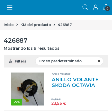
Skip to navigation
Skip to content
0
Inicio
KM del producto
426887
426887
Mostrando los 9 resultados
Filters
Anillo volante
ANILLO VOLANTE
SKODA OCTAVIA
BERLINA (1U2)
(1997->) 1.9 TDI
24,79
€
AXR 1J0959653E
-
5%
23,55
€
BLANCO