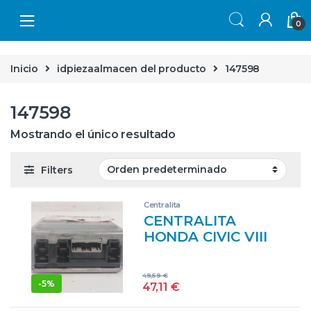
Skip to navigation
Skip to content
0
Inicio
idpiezaalmacen del producto
147598
147598
Mostrando el único resultado
Filters
Centralita
CENTRALITA
HONDA CIVIC VIII
HATCHBACK (FN,
FK) 2.2 CTDI
49,59
€
N22A2 39980-SMJ-
-
5%
47,11
€
G1 39980SMJG1