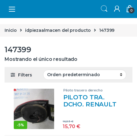
Skip to navigation
Skip to content
0
Inicio
idpiezaalmacen del producto
147399
147399
Mostrando el único resultado
Filters
Piloto trasero derecho
PILOTO TRA.
DCHO. RENAULT
LAGUNA II (BG0)
(2001->) 1.9 DCI
16,53
€
(BG0G) D/ F9Q D6
-
5%
15,70
€
– #PROV#