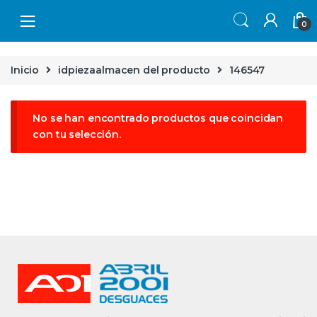
Skip to navigation
Skip to content
0
Inicio
idpiezaalmacen del producto
146547
No se han encontrado productos que coincidan
con tu selección.