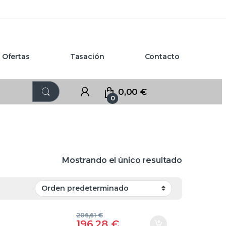
Ofertas
Tasación
Contacto
0,00
€
0
Mostrando el único resultado
206,61
€
196,28
€