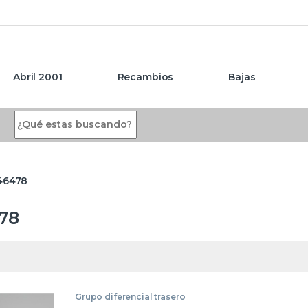
Abril 2001
Recambios
Bajas
Search for:
46478
78
Grupo diferencial trasero