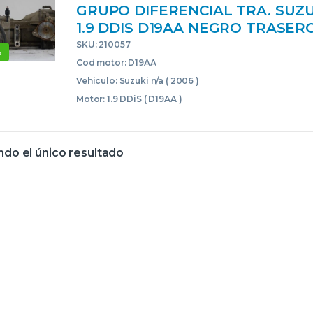
GRUPO DIFERENCIAL TRA. SUZUK
1.9 DDIS D19AA NEGRO TRASER
TRASEROS
SKU: 210057
%
Cod motor: D19AA
Vehiculo: Suzuki n/a ( 2006 )
Motor: 1.9 DDiS ( D19AA )
do el único resultado