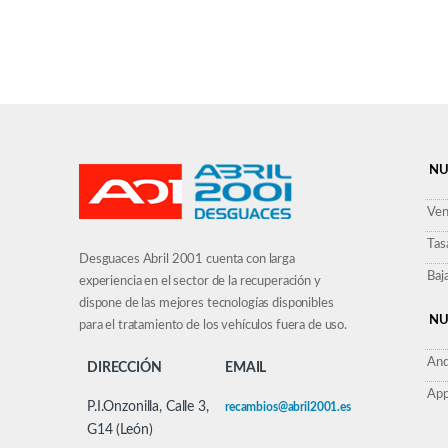
NU
Ven
Tas
Desguaces Abril 2001 cuenta con larga
Baj
experiencia en el sector de la recuperación y
dispone de las mejores tecnologías disponibles
NU
para el tratamiento de los vehículos fuera de uso.
And
DIRECCIÓN
EMAIL
App
P.I.Onzonilla, Calle 3,
recambios@abril2001.es
G14 (León)