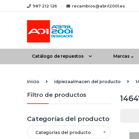
Skip to navigation
Skip to content
987 212 126
recambios@abril2001.es
Catálogo de repuestos
Marcas
Inicio
idpiezaalmacen del producto
1
Filtro de productos
1464
Categorías del producto
Categorías del producto