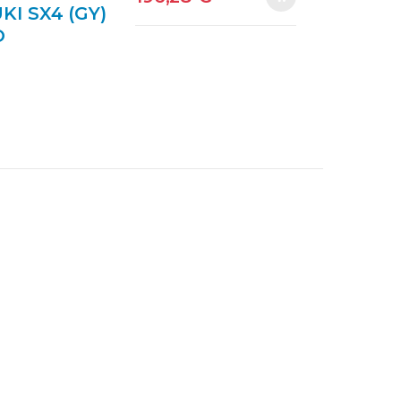
I SX4 (GY)
O