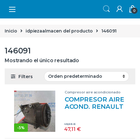
Skip to navigation
Skip to content
0
Inicio
idpiezaalmacen del producto
146091
146091
Mostrando el único resultado
Filters
Compresor aire acondicionado
COMPRESOR AIRE
ACOND. RENAULT
MEGANE II SEDÁN
(LM0/1_) 1.9 DCI
49,59
€
(LM0G, LM1G,
-
5%
47,11
€
LM2C) D/ F9Q B8 –