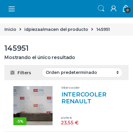
Skip to navigation
Skip to content
0
Inicio
idpiezaalmacen del producto
145951
145951
Mostrando el único resultado
Filters
Intercooler
INTERCOOLER
RENAULT
LAGUNA III
BERLINA (2007->)
24,79
€
2.0 DCI (BT01,
-
5%
23,55
€
BT0E, BT0K)