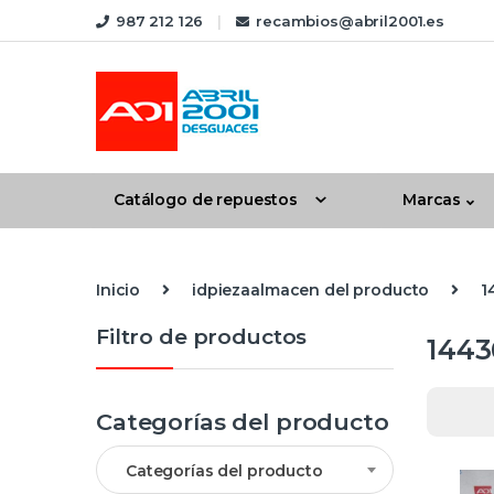
Skip to navigation
Skip to content
987 212 126
recambios@abril2001.es
Catálogo de repuestos
Marcas
Inicio
idpiezaalmacen del producto
1
Filtro de productos
1443
Categorías del producto
Categorías del producto