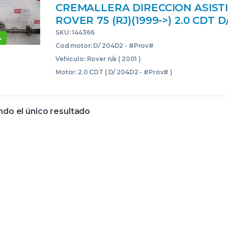
CREMALLERA DIRECCION ASIST
ROVER 75 (RJ)(1999->) 2.0 CDT D
#PROV# D204D2PROV VERDE
SKU: 144366
%
CREMALLERAS STEERING GEAR
Cod motor: D/ 204D2 - #Prov#
Vehiculo: Rover n/a ( 2001 )
Motor: 2.0 CDT ( D/ 204D2 - #Prov# )
do el único resultado