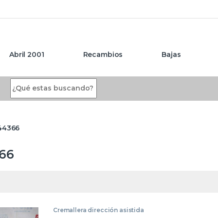
Abril 2001
Recambios
Bajas
Search for:
44366
66
Cremallera dirección asistida