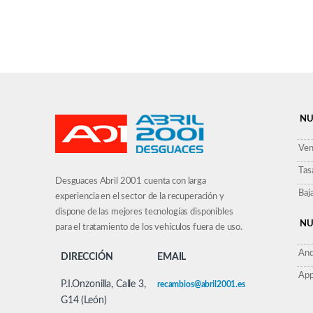
NU
Ven
Tas
Desguaces Abril 2001 cuenta con larga
Baj
experiencia en el sector de la recuperación y
dispone de las mejores tecnologías disponibles
NU
para el tratamiento de los vehículos fuera de uso.
And
DIRECCIÓN
EMAIL
App
P.I.Onzonilla, Calle 3,
recambios@abril2001.es
G14 (León)