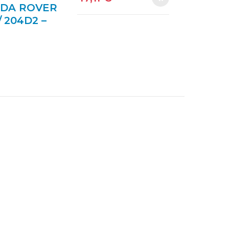
IDA ROVER
/ 204D2 –
 ASSY